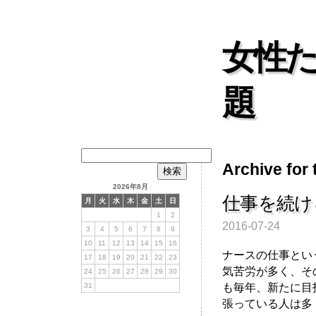
女性
題
検
Archive fo
索:
2026年8月
仕事を続け
月
火
水
木
金
土
日
1
2
2016-07-24
3
4
5
6
7
8
9
10
11
12
13
14
15
16
ナースの仕事とい
17
18
19
20
21
22
23
気苦労が多く、そ
24
25
26
27
28
29
30
も毎年、新たに目
31
張っている人は多 [