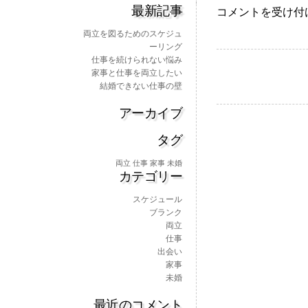
最新記事
仕
コメントを受け付
事
両立を図るためのスケジュ
を
ーリング
続
仕事を続けられない悩み
け
家事と仕事を両立したい
ら
結婚できない仕事の壁
れ
な
アーカイブ
い
悩
タグ
み
は
両立
仕事
家事
未婚
カテゴリー
スケジュール
ブランク
両立
仕事
出会い
家事
未婚
最近のコメント